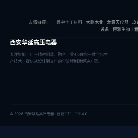
友情链接：
鑫宇土工材料
大鹏木业
龙震天仪器
玖
设备
博雅生物工
西安华延高压电器
专注智能工厂与精密制造，融合工业4.0理念与数字化生
产技术，提供从设计到交付的全流程制造解决方案。
© 2026 西安华延高压电器 · 智能工厂 · 工业4.0