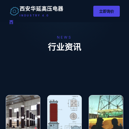
西安华延高压电器
立即询价
INDUSTRY 4.0
西
NEWS
行业资讯