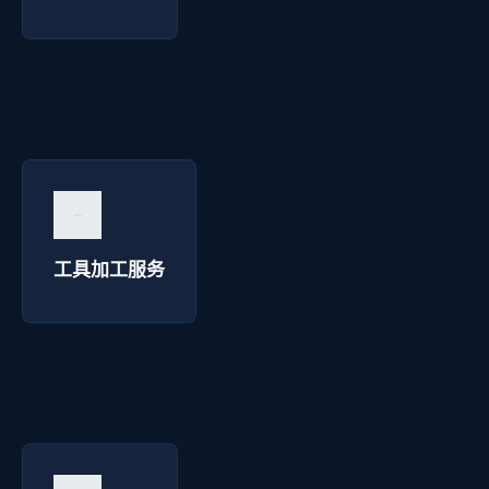
工具加工服务 - 西安华延高压电器
询价咨询 →
工具加工服务
零部件原料 - 西安华延高压电器