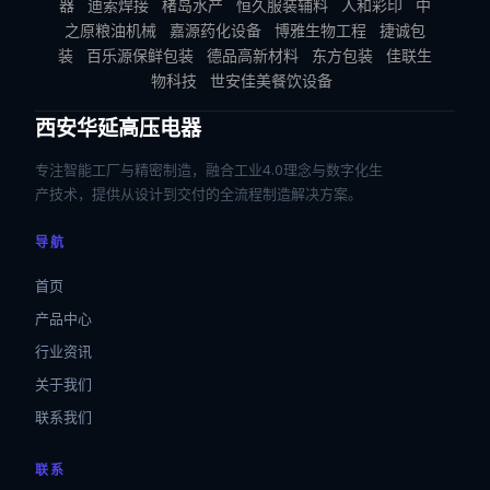
器
迪索焊接
楮岛水产
恒久服装辅料
人和彩印
中
之原粮油机械
嘉源药化设备
博雅生物工程
捷诚包
装
百乐源保鲜包装
德品高新材料
东方包装
佳联生
物科技
世安佳美餐饮设备
西安华延高压电器
专注智能工厂与精密制造，融合工业4.0理念与数字化生
产技术，提供从设计到交付的全流程制造解决方案。
导航
首页
产品中心
行业资讯
关于我们
联系我们
联系