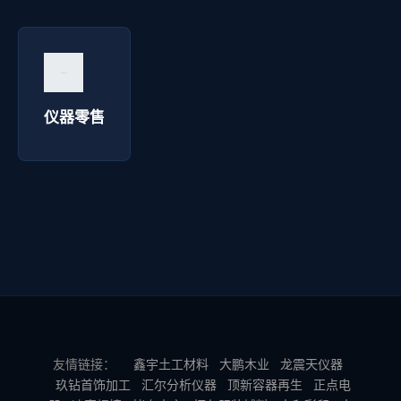
仪器零售 - 西安华延高压电器
询价咨询 →
仪器零售
友情链接：
鑫宇土工材料
大鹏木业
龙震天仪器
玖钻首饰加工
汇尔分析仪器
顶新容器再生
正点电